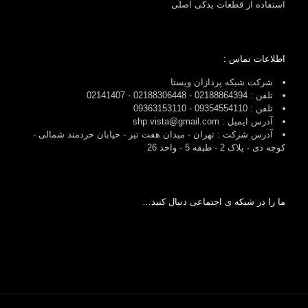
استفاده از قطعات یدکی اصلی
اطلاعات تماس :
شرکت شبکه پردازان ویستا
تلفن : 02188864394 - 02188306448 - 02141407
تلفن : 09354554110 - 09363153110
آدرس ایمیل : shp.vista@gmail.com
آدرس شرکت : تهران - میدان هفت تیر - خیابان خردمند شمالی -
کوچه دی - پلاک 2 - طبقه 5 - واحد 26
ما را در شبکه ی اجتماعی دنبال کنید…