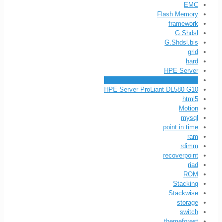
EMC
Flash Memory
framework
G.Shdsl
G.Shdsl.bis
grid
hard
HPE Server
HPE Server ProLiant DL360 G10
HPE Server ProLiant DL580 G10
html5
Motion
mysql
point in time
ram
rdimm
recoverpoint
riad
ROM
Stacking
Stackwise
storage
switch
themeforest