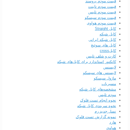
قیمت مودم پروسند
قیمت مودم تاینت
قیمت مودم تلبس
قیمت مودم سیسکو
قیمت مودم هواوی
کابل Straight
کابل شبکه
کابل شبکه ایرانی
کابل های سوئیچ
کابلcross
کارت و شلف تلبس
کانکتور استاندارد برای کابل‌های شبکه
لایسنس
لایسنس های سیسکو
ماژول سیسکو
مسیریاب
مشخصه‌های کابل شبکه
مودم تلبس
نحوه انجام تست فلوک
نحوه سربندی کابل‌ شبکه
نسل جدید رم
نمونه گزارش تست فلوک
هارد
هواوی