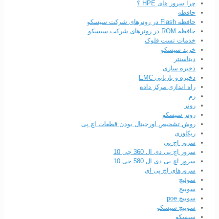
چرا سرور های HPE ؟
حافظه
حافظه Flash در روترهای شرکت سیسکو
حافظه ROM در روترهای شرکت سیسکو
خدمات تست فلوک
خرید سیسکو
دیتاسنتر
ذخیره سازی
ذخیره و بازیابی EMC
راه اندازی مرکز داده
رم
روتر
روتر سیسکو
روش تشخیص اورجینال بودن قطعات اچ پی
ریکاوری
سرور اچ پی
سرور اچ پی دی ال 360 جی 10
سرور اچ پی دی ال 580 جی 10
سرورهای اچ پی ای
سوئیچ
سوییچ
سوییچ poe
سوییچ سیسکو
سیسکو