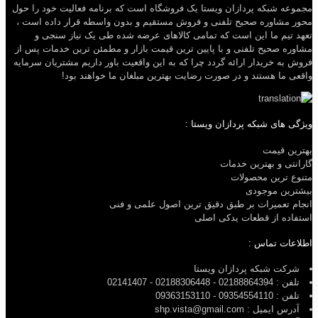
مجموعه شبکه پردازان ویستا یک فروشگاه است که برنامه فعالیت خود را حول
محور مشاوره صحیح تلفنی و فروش مستقیم و بدون واسطه قرار داده است ،
تعهد تیم ما این است که تمامی کالاهای عرضه شده طی یک نیاز سنجی و
مشاوره صحیح تلفنی و با پایین ترین قیمت بازار و مطمئن ترین خدمات پس از
فروش به خریدار ارائه گردد چرا که به این واقعیت باور داریم مشتریان سرمایه
واقعی ما هستند و در صورت رضایت بهترین مبلغان ما خواهند بود!
ویژگی های شبکه پردازان ویستا :
بهترین قیمت
گارانتی و بهترین خدمات
متنوع ترین محصولات
بیشترین موجودی
انجام تعمیرات بر طبق دقیق ترین اصول علمی و فنی
استفاده از قطعات یدکی اصلی
اطلاعات تماس :
شرکت شبکه پردازان ویستا
تلفن : 02188864394 - 02188306448 - 02141407
تلفن : 09354554110 - 09363153110
آدرس ایمیل : shp.vista@gmail.com