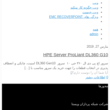
ویپ
ویپ چگونه کار میکند
ویپ چیست
ویژگی های EMC RECOVERPOINT
همه
admin
مارس 27, 2019
HPE Server ProLiant DL360 G10
سرور اچ پی دی ال ۳۶۰ جی ۱۰ سرور DL360 Gen10 امنیت، چابکی و انعطاف
پذیری در انتخاب قطعات را جهت خرید یک سرور مناسب با
[…]
آیا شما آن را دوست دارم؟
0
0
اطلاعات بیشتر
مجوزها
شرکت شبکه پردازان ویستا