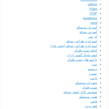
udimm
Video
VOIP
wordpress
zend
آموزش سیسکو
آموزش شبکه
آی تس
استراتژی طراحی شبکه
استراتژی طراحی شبکه (بخش اول)
انجام تست فلوک
انفورماتیک گستر ایران
پارامترهای تست فلوک
پتون
پروسند
پسورد
تاینت
تجهیزات سیسکو
تست فلوک
تشخیص کابل اصلی شبکه
تعمیر سیسکو
تلبس
تلفن ویپ