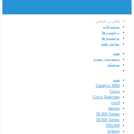
فیلتر بر اساس :
موضوعات
برچسب ها
نویسنده ها
نمایش همه
همه
دسته‌بندی نشده
سیسکو
همه
Catalyst 3850
Cisco
Cisco Switches
css3
design
DL300 Series
DL500 Series
DSLAM
eclipse