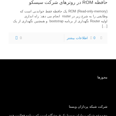
حافظه ROM در روترهای شرکت سیسکو
(ROM (Read-only-memory یک حافظه فقط خواندنی است که
وظایفی را به شرح زیر در router انجام می دهد: راه اندازی
اولیه Router نگهداری از برنامه bootstrap و همچنین نگهداری از یک
[…]
0
اطلاعات بیشتر
0
مجوزها
شرکت شبکه پردازان ویستا
مجموعه شبکه پردازان ویستا یک فروشگاه است که برنامه فعالیت خود