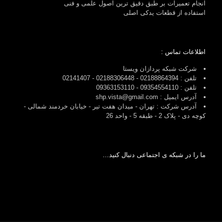
انجام تعمیرات بر طبق دقیق ترین اصول علمی و فنی
استفاده از قطعات یدکی اصلی
اطلاعات تماس :
شرکت شبکه پردازان ویستا
تلفن : 02188864394 - 02188306448 - 02141407
تلفن : 09354554110 - 09363153110
آدرس ایمیل : shp.vista@gmail.com
آدرس شرکت : تهران - میدان هفت تیر - خیابان خردمند شمالی -
کوچه دی - پلاک 2 - طبقه 5 - واحد 26
ما را در شبکه ی اجتماعی دنبال کنید…