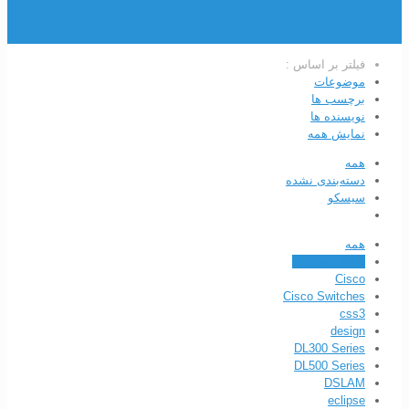
فیلتر بر اساس :
موضوعات
برچسب ها
نویسنده ها
نمایش همه
همه
دسته‌بندی نشده
سیسکو
همه
Catalyst 3850
Cisco
Cisco Switches
css3
design
DL300 Series
DL500 Series
DSLAM
eclipse