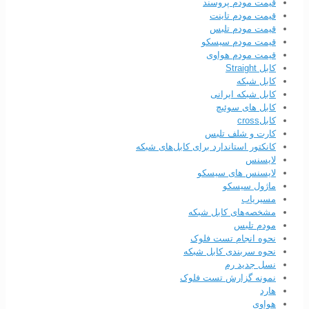
قیمت مودم پروسند
قیمت مودم تاینت
قیمت مودم تلبس
قیمت مودم سیسکو
قیمت مودم هواوی
کابل Straight
کابل شبکه
کابل شبکه ایرانی
کابل های سوئیچ
کابلcross
کارت و شلف تلبس
کانکتور استاندارد برای کابل‌های شبکه
لایسنس
لایسنس های سیسکو
ماژول سیسکو
مسیریاب
مشخصه‌های کابل شبکه
مودم تلبس
نحوه انجام تست فلوک
نحوه سربندی کابل‌ شبکه
نسل جدید رم
نمونه گزارش تست فلوک
هارد
هواوی