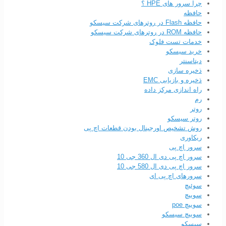
چرا سرور های HPE ؟
حافظه
حافظه Flash در روترهای شرکت سیسکو
حافظه ROM در روترهای شرکت سیسکو
خدمات تست فلوک
خرید سیسکو
دیتاسنتر
ذخیره سازی
ذخیره و بازیابی EMC
راه اندازی مرکز داده
رم
روتر
روتر سیسکو
روش تشخیص اورجینال بودن قطعات اچ پی
ریکاوری
سرور اچ پی
سرور اچ پی دی ال 360 جی 10
سرور اچ پی دی ال 580 جی 10
سرورهای اچ پی ای
سوئیچ
سوییچ
سوییچ poe
سوییچ سیسکو
سیسکو