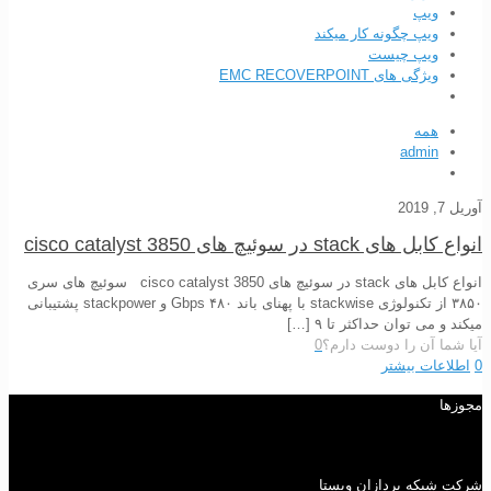
ویپ
ویپ چگونه کار میکند
ویپ چیست
ویژگی های EMC RECOVERPOINT
همه
admin
آوریل 7, 2019
انواع کابل های stack در سوئیچ های cisco catalyst 3850
انواع کابل های stack در سوئیچ های cisco catalyst 3850 سوئیچ های سری
۳۸۵۰ از تکنولوژی stackwise با پهنای باند ۴۸۰ Gbps و stackpower پشتیبانی
میکند و می توان حداکثر تا ۹
[…]
آیا شما آن را دوست دارم؟
0
0
اطلاعات بیشتر
مجوزها
شرکت شبکه پردازان ویستا