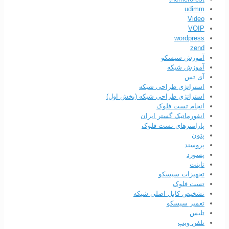
udimm
Video
VOIP
wordpress
zend
آموزش سیسکو
آموزش شبکه
آی تس
استراتژی طراحی شبکه
استراتژی طراحی شبکه (بخش اول)
انجام تست فلوک
انفورماتیک گستر ایران
پارامترهای تست فلوک
پتون
پروسند
پسورد
تاینت
تجهیزات سیسکو
تست فلوک
تشخیص کابل اصلی شبکه
تعمیر سیسکو
تلبس
تلفن ویپ