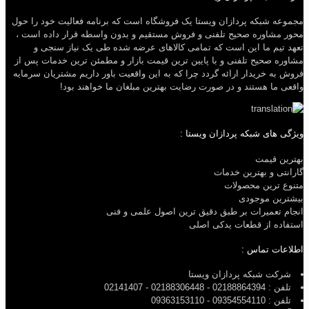
مجموعه شبکه پردازان ویستا یک فروشگاه است که برنامه فعالیت خود را حول
محور مشاوره صحیح تلفنی و فروش مستقیم و بدون واسطه قرار داده است ،
تعهد تیم ما این است که تمامی کالاهای عرضه شده طی یک نیاز سنجی و
مشاوره صحیح تلفنی و با پایین ترین قیمت بازار و مطمئن ترین خدمات پس از
فروش به خریدار ارائه گردد چرا که به این واقعیت باور داریم مشتریان سرمایه
واقعی ما هستند و در صورت رضایت بهترین مبلغان ما خواهند بود!
ویژگی های شبکه پردازان ویستا :
بهترین قیمت
گارانتی و بهترین خدمات
متنوع ترین محصولات
بیشترین موجودی
انجام تعمیرات بر طبق دقیق ترین اصول علمی و فنی
استفاده از قطعات یدکی اصلی
اطلاعات تماس :
شرکت شبکه پردازان ویستا
تلفن : 02188864394 - 02188306448 - 02141407
تلفن : 09354554110 - 09363153110