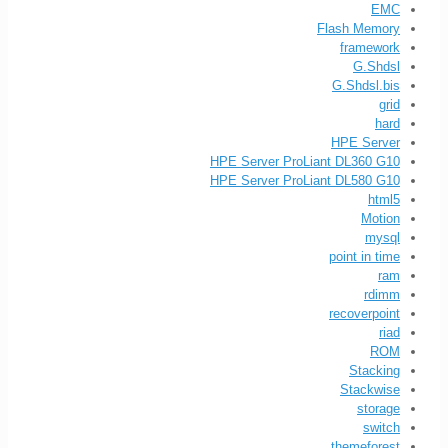
EMC
Flash Memory
framework
G.Shdsl
G.Shdsl.bis
grid
hard
HPE Server
HPE Server ProLiant DL360 G10
HPE Server ProLiant DL580 G10
html5
Motion
mysql
point in time
ram
rdimm
recoverpoint
riad
ROM
Stacking
Stackwise
storage
switch
themeforest