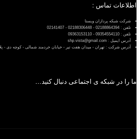
اطلاعات تماس :
شرکت شبکه پردازان ویستا
تلفن : 02188864394 - 02188306448 - 02141407
تلفن : 09354554110 - 09363153110
آدرس ایمیل : shp.vista@gmail.com
آدرس شرکت : تهران - میدان هفت تیر - خیابان خردمند شمالی - کوچه دی - پلاک 2 - طبقه 5 - واح
ما را در شبکه ی اجتماعی دنبال کنید…