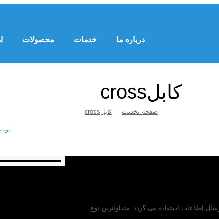
درباره ما
خدمات
محصولات
ا
کابلcross
صفحه نخست
کابلcross
نویس
رسال اطلاعات استفاده می گردد. متداولترین نوع