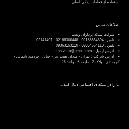
استفاده از قطعات یدکی اصلی
اطلاعات تماس :
شرکت شبکه پردازان ویستا
تلفن : 02188864394 - 02188306448 - 02141407
تلفن : 09354554110 - 09363153110
آدرس ایمیل : shp.vista@gmail.com
آدرس شرکت : تهران - میدان هفت تیر - خیابان خردمند شمالی -
کوچه دی - پلاک 2 - طبقه 5 - واحد 26
ما را در شبکه ی اجتماعی دنبال کنید…