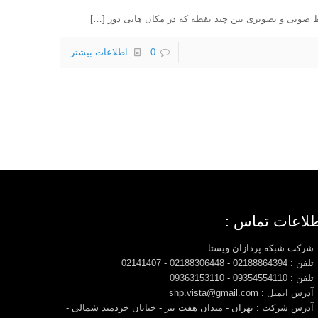
[…]
0
اطلاعات بیشتر
لاعات تماس :
شرکت شبکه پردازان ویستا
تلفن : 02188864394 - 02188306448 - 02141407
تلفن : 09354554110 - 09363153110
آدرس ایمیل : shp.vista@gmail.com
آدرس شرکت : تهران - میدان هفت تیر - خیابان خردمند شمالی -