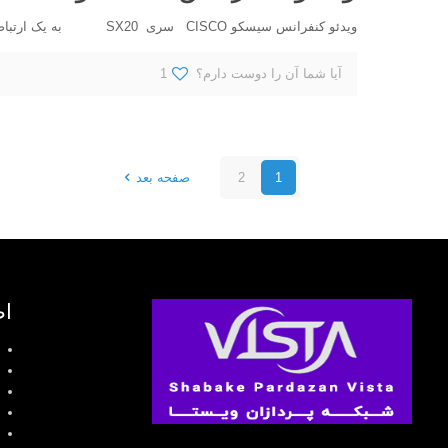
ویدئو کنفرانس سیسکو CISCO سری SX20 به یک ارتباط صوتی و تصویری بین چند نقطه که در مکان هایی دور
آیا شما آن را دوست دارم؟
1
1
2
صفحه بعد
اط