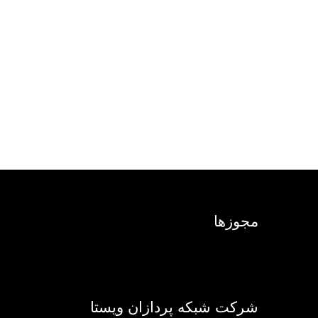
مجوزها
شرکت شبکه پردازان ویستا