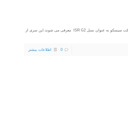
لایسنس روتر های سیسکو سری روترهای ۱۹۰۰ ،۲۹۰۰ ،۳۹۰۰ شرکت سیسکو به عنوان نسل ISR G2 معرفی می شوند.این سری از
0
اطلاعات بیشتر