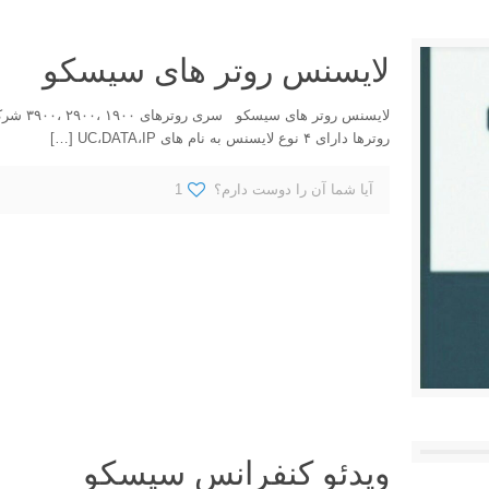
لایسنس روتر های سیسکو
روترها دارای ۴ نوع لایسنس به نام های UC،DATA،IP
[…]
آیا شما آن را دوست دارم؟
1
ویدئو کنفرانس سیسکو