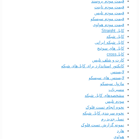
قیمت مودم پروسند
قیمت مودم تاینت
قیمت مودم تلبس
قیمت مودم سیسکو
قیمت مودم هواوی
کابل Straight
کابل شبکه
کابل شبکه ایرانی
کابل های سوئیچ
کابلcross
کارت و شلف تلبس
کانکتور استاندارد برای کابل‌های شبکه
لایسنس
لایسنس های سیسکو
ماژول سیسکو
مسیریاب
مشخصه‌های کابل شبکه
مودم تلبس
نحوه انجام تست فلوک
نحوه سربندی کابل‌ شبکه
نسل جدید رم
نمونه گزارش تست فلوک
هارد
هواوی