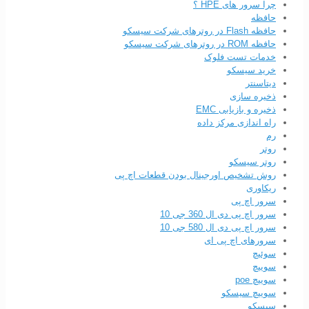
چرا سرور های HPE ؟
حافظه
حافظه Flash در روترهای شرکت سیسکو
حافظه ROM در روترهای شرکت سیسکو
خدمات تست فلوک
خرید سیسکو
دیتاسنتر
ذخیره سازی
ذخیره و بازیابی EMC
راه اندازی مرکز داده
رم
روتر
روتر سیسکو
روش تشخیص اورجینال بودن قطعات اچ پی
ریکاوری
سرور اچ پی
سرور اچ پی دی ال 360 جی 10
سرور اچ پی دی ال 580 جی 10
سرورهای اچ پی ای
سوئیچ
سوییچ
سوییچ poe
سوییچ سیسکو
سیسکو