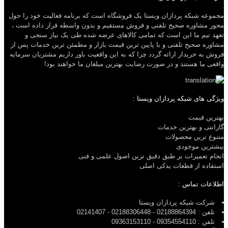
مجموعه شبکه پردازان ویستا یک فروشگاه است که برنامه فعالیت خود را حول
محور مشاوره صحیح تلفنی و فروش مستقیم و بدون واسطه قرار داده است ،
تعهد تیم ما این است که تمامی کالاهای عرضه شده طی یک نیاز سنجی و
مشاوره صحیح تلفنی و با پایین ترین قیمت بازار و مطمئن ترین خدمات پس از
فروش به خریدار ارائه گردد چرا که به این واقعیت باور داریم مشتریان سرمایه
واقعی ما هستند و در صورت رضایت بهترین مبلغان ما خواهند بود!
ویژگی های شبکه پردازان ویستا :
بهترین قیمت
گارانتی و بهترین خدمات
متنوع ترین محصولات
بیشترین موجودی
انجام تعمیرات بر طبق دقیق ترین اصول علمی و فنی
استفاده از قطعات یدکی اصلی
اطلاعات تماس :
شرکت شبکه پردازان ویستا
تلفن : 02188864394 - 02188306448 - 02141407
تلفن : 09354554110 - 09363153110