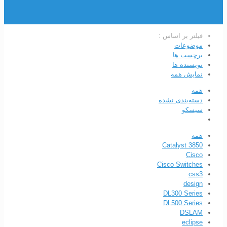
فیلتر بر اساس :
موضوعات
برچسب ها
نویسنده ها
نمایش همه
همه
دسته‌بندی نشده
سیسکو
همه
Catalyst 3850
Cisco
Cisco Switches
css3
design
DL300 Series
DL500 Series
DSLAM
eclipse