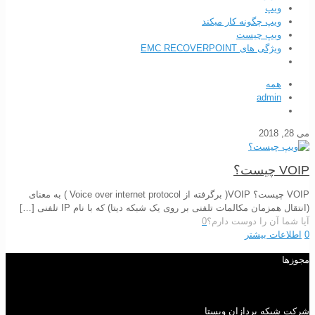
ویپ
ویپ چگونه کار میکند
ویپ چیست
ویژگی های EMC RECOVERPOINT
همه
admin
می 28, 2018
VOIP چیست؟
VOIP چیست؟ VOIP( برگرفته از Voice over internet protocol ) به معنای
(انتقال همزمان مکالمات تلفنی بر روی یک شبکه دیتا) که با نام IP تلفنی
[…]
آیا شما آن را دوست دارم؟
0
0
اطلاعات بیشتر
مجوزها
شرکت شبکه پردازان ویستا