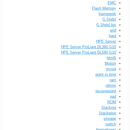
EMC
Flash Memory
framework
G.Shdsl
G.Shdsl.bis
grid
hard
HPE Server
HPE Server ProLiant DL360 G10
HPE Server ProLiant DL580 G10
html5
Motion
mysql
point in time
ram
rdimm
recoverpoint
riad
ROM
Stacking
Stackwise
storage
switch
themeforest