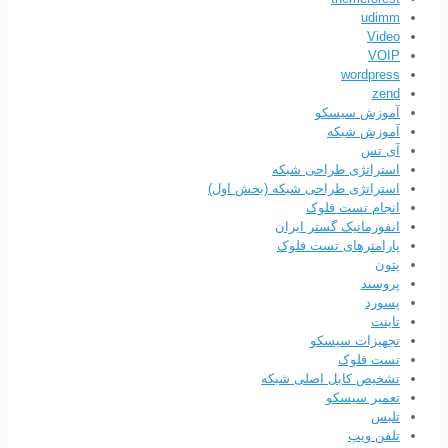
udimm
Video
VOIP
wordpress
zend
آموزش سیسکو
آموزش شبکه
آی تس
استراتژی طراحی شبکه
استراتژی طراحی شبکه (بخش اول)
انجام تست فلوک
انفورماتیک گستر ایران
پارامترهای تست فلوک
پتون
پروسند
پسورد
تاینت
تجهیزات سیسکو
تست فلوک
تشخیص کابل اصلی شبکه
تعمیر سیسکو
تلبس
تلفن ویپ