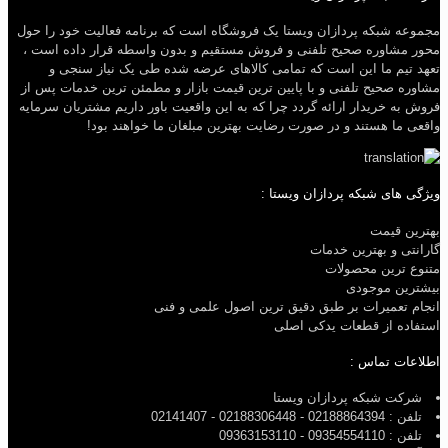
مجموعه شبکه پردازان ویستا یک فروشگاه است که برنامه فعالیت خود را حول
محور مشاوره صحیح تلفنی و فروش مستقیم و بدون واسطه قرار داده است ،
تعهد تیم ما این است که تمامی کالاهای عرضه شده طی یک نیاز سنجی و
مشاوره صحیح تلفنی و با پایین ترین قیمت بازار و مطمئن ترین خدمات پس از
فروش به خریدار ارائه گردد چرا که به این واقعیت باور داریم مشتریان سرمایه
واقعی ما هستند و در صورت رضایت بهترین مبلغان ما خواهند بود!
ویژگی های شبکه پردازان ویستا :
بهترین قیمت
گارانتی و بهترین خدمات
متنوع ترین محصولات
بیشترین موجودی
انجام تعمیرات بر طبق دقیق ترین اصول علمی و فنی
استفاده از قطعات یدکی اصلی
اطلاعات تماس :
شرکت شبکه پردازان ویستا
تلفن : 02188864394 - 02188306448 - 02141407
تلفن : 09354554110 - 09363153110