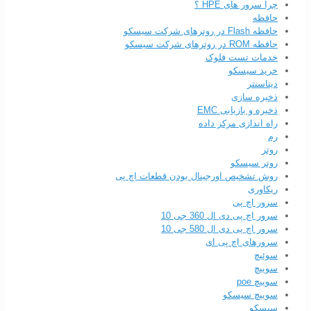
چرا سرور های HPE ؟
حافظه
حافظه Flash در روترهای شرکت سیسکو
حافظه ROM در روترهای شرکت سیسکو
خدمات تست فلوک
خرید سیسکو
دیتاسنتر
ذخیره سازی
ذخیره و بازیابی EMC
راه اندازی مرکز داده
رم
روتر
روتر سیسکو
روش تشخیص اورجینال بودن قطعات اچ پی
ریکاوری
سرور اچ پی
سرور اچ پی دی ال 360 جی 10
سرور اچ پی دی ال 580 جی 10
سرورهای اچ پی ای
سوئیچ
سوییچ
سوییچ poe
سوییچ سیسکو
سیسکو