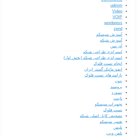
udimm
Video
VOIP
wordpress
zend
آموزش سیسکو
آموزش شبکه
آی تس
استراتژی طراحی شبکه
استراتژی طراحی شبکه (بخش اول)
انجام تست فلوک
انفورماتیک گستر ایران
پارامترهای تست فلوک
پتون
پروسند
پسورد
تاینت
تجهیزات سیسکو
تست فلوک
تشخیص کابل اصلی شبکه
تعمیر سیسکو
تلبس
تلفن ویپ