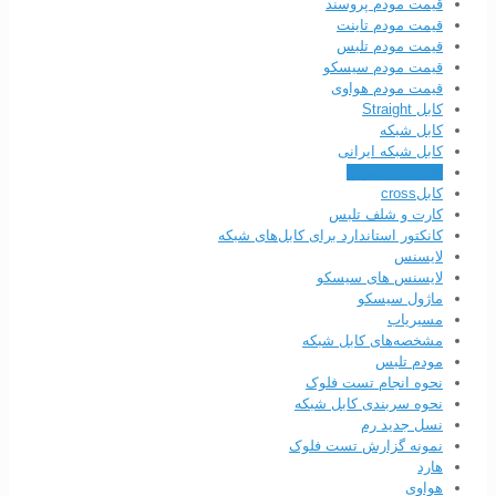
قیمت مودم پروسند
قیمت مودم تاینت
قیمت مودم تلبس
قیمت مودم سیسکو
قیمت مودم هواوی
کابل Straight
کابل شبکه
کابل شبکه ایرانی
کابل های سوئیچ
کابلcross
کارت و شلف تلبس
کانکتور استاندارد برای کابل‌های شبکه
لایسنس
لایسنس های سیسکو
ماژول سیسکو
مسیریاب
مشخصه‌های کابل شبکه
مودم تلبس
نحوه انجام تست فلوک
نحوه سربندی کابل‌ شبکه
نسل جدید رم
نمونه گزارش تست فلوک
هارد
هواوی