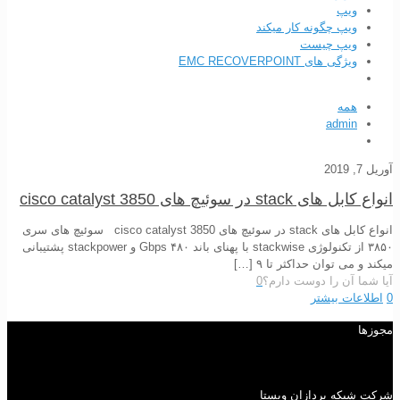
ویپ
ویپ چگونه کار میکند
ویپ چیست
ویژگی های EMC RECOVERPOINT
همه
admin
آوریل 7, 2019
انواع کابل های stack در سوئیچ های cisco catalyst 3850
انواع کابل های stack در سوئیچ های cisco catalyst 3850 سوئیچ های سری
۳۸۵۰ از تکنولوژی stackwise با پهنای باند ۴۸۰ Gbps و stackpower پشتیبانی
میکند و می توان حداکثر تا ۹
[…]
آیا شما آن را دوست دارم؟
0
0
اطلاعات بیشتر
مجوزها
شرکت شبکه پردازان ویستا