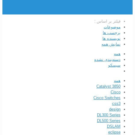
فیلتر بر اساس :
موضوعات
برچسب ها
نویسنده ها
نمایش همه
همه
دسته‌بندی نشده
سیسکو
همه
Catalyst 3850
Cisco
Cisco Switches
css3
design
DL300 Series
DL500 Series
DSLAM
eclipse