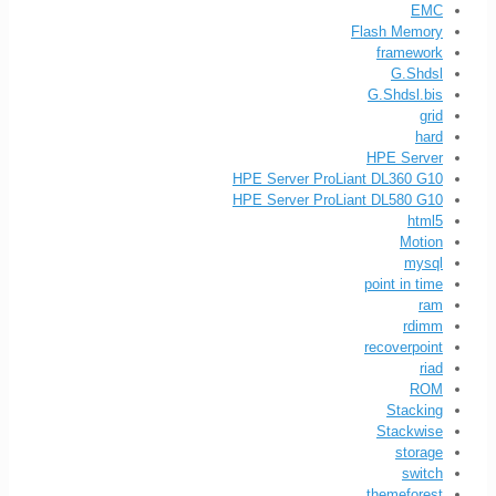
EMC
Flash Memory
framework
G.Shdsl
G.Shdsl.bis
grid
hard
HPE Server
HPE Server ProLiant DL360 G10
HPE Server ProLiant DL580 G10
html5
Motion
mysql
point in time
ram
rdimm
recoverpoint
riad
ROM
Stacking
Stackwise
storage
switch
themeforest