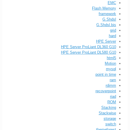
EMC
Flash Memory
framework
G.Shdsl
G.Shdsl.bis
grid
hard
HPE Server
HPE Server ProLiant DL360 G10
HPE Server ProLiant DL580 G10
html5
Motion
mysql
point in time
ram
rdimm
recoverpoint
riad
ROM
Stacking
Stackwise
storage
switch
themeforest