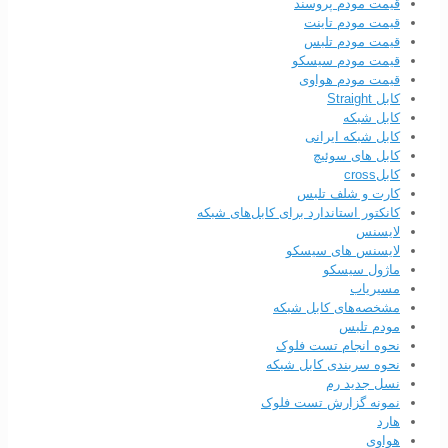
قیمت مودم پروسند
قیمت مودم تاینت
قیمت مودم تلبس
قیمت مودم سیسکو
قیمت مودم هواوی
کابل Straight
کابل شبکه
کابل شبکه ایرانی
کابل های سوئیچ
کابلcross
کارت و شلف تلبس
کانکتور استاندارد برای کابل‌های شبکه
لایسنس
لایسنس های سیسکو
ماژول سیسکو
مسیریاب
مشخصه‌های کابل شبکه
مودم تلبس
نحوه انجام تست فلوک
نحوه سربندی کابل‌ شبکه
نسل جدید رم
نمونه گزارش تست فلوک
هارد
هواوی