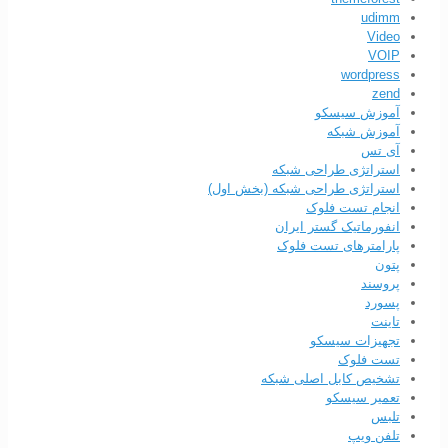
udimm
Video
VOIP
wordpress
zend
آموزش سیسکو
آموزش شبکه
آی تس
استراتژی طراحی شبکه
استراتژی طراحی شبکه (بخش اول)
انجام تست فلوک
انفورماتیک گستر ایران
پارامترهای تست فلوک
پتون
پروسند
پسورد
تاینت
تجهیزات سیسکو
تست فلوک
تشخیص کابل اصلی شبکه
تعمیر سیسکو
تلبس
تلفن ویپ