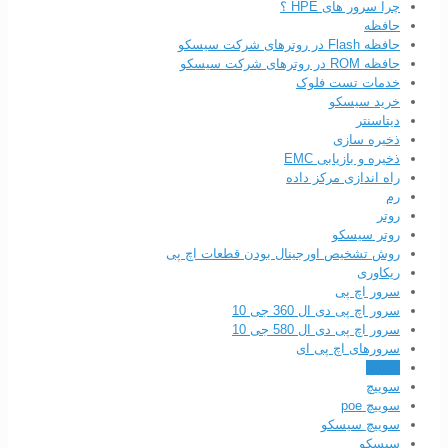
چرا سرور های HPE ؟
حافظه
حافظه Flash در روترهای شرکت سیسکو
حافظه ROM در روترهای شرکت سیسکو
خدمات تست فلوک
خرید سیسکو
دیتاسنتر
ذخیره سازی
ذخیره و بازیابی EMC
راه اندازی مرکز داده
رم
روتر
روتر سیسکو
روش تشخیص اورجینال بودن قطعات اچ پی
ریکاوری
سرور اچ پی
سرور اچ پی دی ال 360 جی 10
سرور اچ پی دی ال 580 جی 10
سرورهای اچ پی ای
سوئیچ
سوییچ
سوییچ poe
سوییچ سیسکو
سیسکو