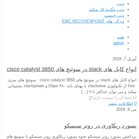
ویپ
ویپ چگونه کار میکند
ویپ چیست
ویژگی های EMC RECOVERPOINT
همه
admin
آوریل 7, 2019
انواع کابل های stack در سوئیچ های cisco catalyst 3850
انواع کابل های stack در سوئیچ های cisco catalyst 3850 سوئیچ های سری
۳۸۵۰ از تکنولوژی stackwise با پهنای باند ۴۸۰ Gbps و stackpower پشتیبانی
میکند و می توان حداکثر تا ۹
[…]
آیا شما آن را دوست دارم؟
0
0
اطلاعات بیشتر
می 9, 2019
پسورد ریکاوری در روتر سیسکو
برداشتن پسورد روتر سیسکو نحوه پسورد ریکاوری روتر سیسکو با سوئیچ های