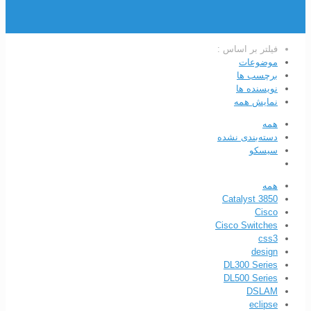
فیلتر بر اساس :
موضوعات
برچسب ها
نویسنده ها
نمایش همه
همه
دسته‌بندی نشده
سیسکو
همه
Catalyst 3850
Cisco
Cisco Switches
css3
design
DL300 Series
DL500 Series
DSLAM
eclipse