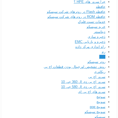
چرا سرور های HPE ؟
حافظه
حافظه Flash در روترهای شرکت سیسکو
حافظه ROM در روترهای شرکت سیسکو
خدمات تست فلوک
خرید سیسکو
دیتاسنتر
ذخیره سازی
ذخیره و بازیابی EMC
راه اندازی مرکز داده
رم
روتر
روتر سیسکو
روش تشخیص اورجینال بودن قطعات اچ پی
ریکاوری
سرور اچ پی
سرور اچ پی دی ال 360 جی 10
سرور اچ پی دی ال 580 جی 10
سرورهای اچ پی ای
سوئیچ
سوییچ
سوییچ poe
سوییچ سیسکو
سیسکو