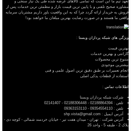
تعهد تیم ما این است که تمامی کالاهای عرضه شده طی یک نیاز سنجی و
مشاوره صحیح تلفنی و با پایین ترین قیمت بازار و مطمئن ترین خدمات پس از
فروش به خریدار ارائه گردد چرا که به این واقعیت باور داریم مشتریان سرمایه
واقعی ما هستند و در صورت رضایت بهترین مبلغان ما خواهند بود!
ویژگی های شبکه پردازان ویستا :
بهترین قیمت
گارانتی و بهترین خدمات
متنوع ترین محصولات
بیشترین موجودی
انجام تعمیرات بر طبق دقیق ترین اصول علمی و فنی
استفاده از قطعات یدکی اصلی
اطلاعات تماس :
شرکت شبکه پردازان ویستا
تلفن : 02188864394 - 02188306448 - 02141407
تلفن : 09354554110 - 09363153110
آدرس ایمیل : shp.vista@gmail.com
آدرس شرکت : تهران - میدان هفت تیر - خیابان خردمند شمالی - کوچه دی -
پلاک 2 - طبقه 5 - واحد 26