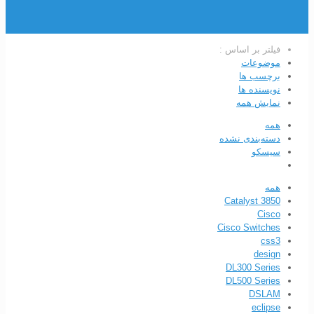
فیلتر بر اساس :
موضوعات
برچسب ها
نویسنده ها
نمایش همه
همه
دسته‌بندی نشده
سیسکو
همه
Catalyst 3850
Cisco
Cisco Switches
css3
design
DL300 Series
DL500 Series
DSLAM
eclipse