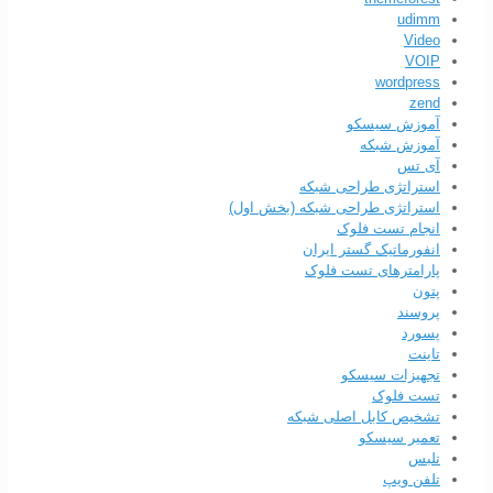
udimm
Video
VOIP
wordpress
zend
آموزش سیسکو
آموزش شبکه
آی تس
استراتژی طراحی شبکه
استراتژی طراحی شبکه (بخش اول)
انجام تست فلوک
انفورماتیک گستر ایران
پارامترهای تست فلوک
پتون
پروسند
پسورد
تاینت
تجهیزات سیسکو
تست فلوک
تشخیص کابل اصلی شبکه
تعمیر سیسکو
تلبس
تلفن ویپ