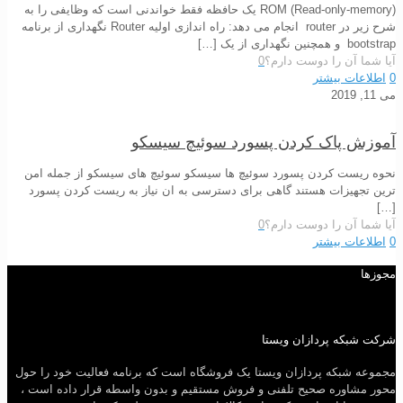
(ROM (Read-only-memory یک حافظه فقط خواندنی است که وظایفی را به
شرح زیر در router انجام می دهد: راه اندازی اولیه Router نگهداری از برنامه
bootstrap و همچنین نگهداری از یک
[…]
آیا شما آن را دوست دارم؟
0
0
اطلاعات بیشتر
می 11, 2019
آموزش پاک کردن پسورد سوئیچ سیسکو
نحوه ریست کردن پسورد سوئیچ ها سیسکو سوئیچ های سیسکو از جمله امن
ترین تجهیزات هستند گاهی برای دسترسی به ان نیاز به ریست کردن پسورد
[…]
آیا شما آن را دوست دارم؟
0
0
اطلاعات بیشتر
مجوزها
شرکت شبکه پردازان ویستا
مجموعه شبکه پردازان ویستا یک فروشگاه است که برنامه فعالیت خود را حول
محور مشاوره صحیح تلفنی و فروش مستقیم و بدون واسطه قرار داده است ،