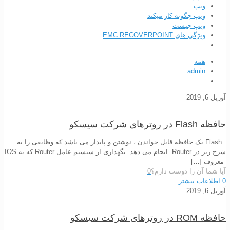
ویپ
ویپ چگونه کار میکند
ویپ چیست
ویژگی های EMC RECOVERPOINT
همه
admin
آوریل 6, 2019
حافظه Flash در روترهای شرکت سیسکو
Flash یک حافظه قابل خواندن ، نوشتن و پایدار می باشد که وظایفی را به
شرح زیر در Router انجام می دهد. نگهداری از سیستم عامل Router که به IOS
معروف
[…]
آیا شما آن را دوست دارم؟
0
0
اطلاعات بیشتر
آوریل 6, 2019
حافظه ROM در روترهای شرکت سیسکو