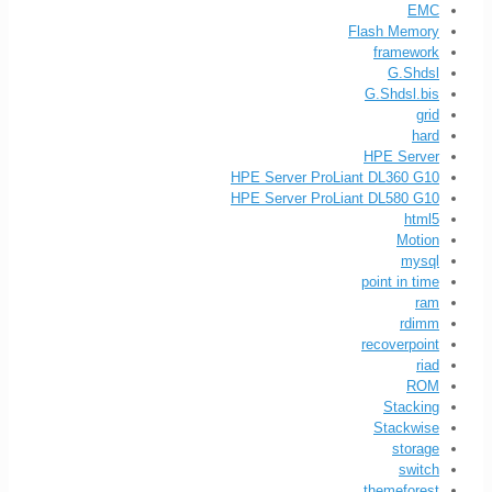
EMC
Flash Memory
framework
G.Shdsl
G.Shdsl.bis
grid
hard
HPE Server
HPE Server ProLiant DL360 G10
HPE Server ProLiant DL580 G10
html5
Motion
mysql
point in time
ram
rdimm
recoverpoint
riad
ROM
Stacking
Stackwise
storage
switch
themeforest