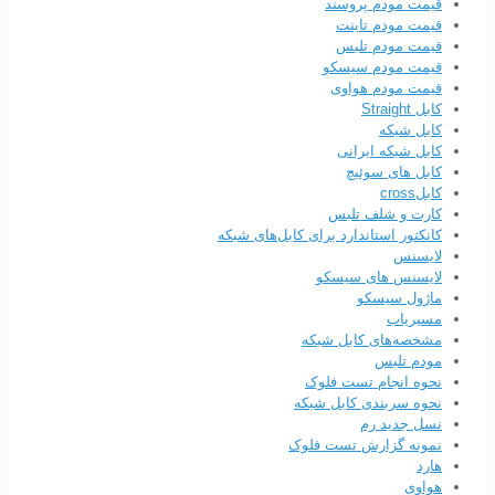
قیمت مودم پروسند
قیمت مودم تاینت
قیمت مودم تلبس
قیمت مودم سیسکو
قیمت مودم هواوی
کابل Straight
کابل شبکه
کابل شبکه ایرانی
کابل های سوئیچ
کابلcross
کارت و شلف تلبس
کانکتور استاندارد برای کابل‌های شبکه
لایسنس
لایسنس های سیسکو
ماژول سیسکو
مسیریاب
مشخصه‌های کابل شبکه
مودم تلبس
نحوه انجام تست فلوک
نحوه سربندی کابل‌ شبکه
نسل جدید رم
نمونه گزارش تست فلوک
هارد
هواوی