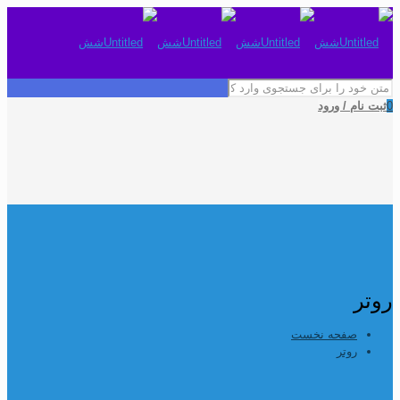
0
ثبت نام / ورود
روتر
صفحه نخست
روتر