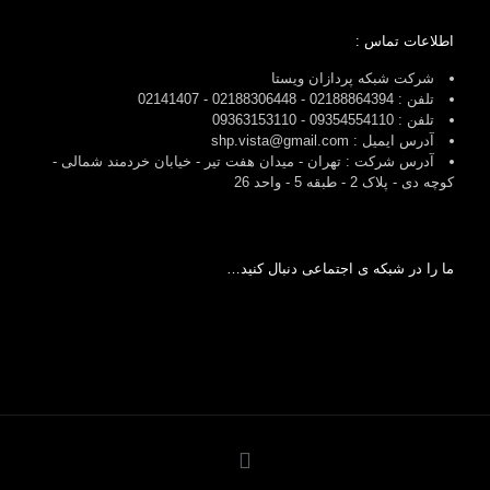
اطلاعات تماس :
شرکت شبکه پردازان ویستا
تلفن : 02188864394 - 02188306448 - 02141407
تلفن : 09354554110 - 09363153110
آدرس ایمیل : shp.vista@gmail.com
آدرس شرکت : تهران - میدان هفت تیر - خیابان خردمند شمالی -
کوچه دی - پلاک 2 - طبقه 5 - واحد 26
ما را در شبکه ی اجتماعی دنبال کنید…