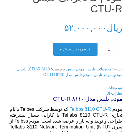
CTU-R
ریال
۵۲,۰۰۰,۰۰۰
افزودن به سبد خرید
دسته:
محصولات تلبس
,
مودم تلبس
برچسب:
8110 CTU-R
,
تلبس
,
مودم
,
مودم تلبس
,
مودم تلبس مدل 8110 CTU-R
توضیحات
نظرات (0)
مودم تلبس مدل ۸۱۱۰ CTU-R
مودم
Telbbs 8110 CTU-R
که توسط شرکت Telbes با نام
تجاری Tellabs 8110 CTU-R با کارایی بسیار پیشرفته
طراحی و تولید و به بازار عرضه شده است. مودم Telbss از
سری Tellabs 8110 Network Termination Unit (NTU)