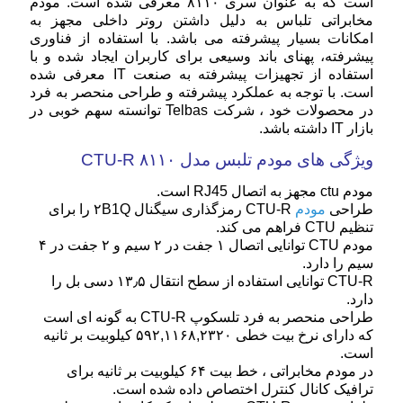
است که به عنوان سری ۸۱۱۰ معرفی شده است. مودم
مخابراتی تلباس به دلیل داشتن روتر داخلی مجهز به
امکانات بسیار پیشرفته می باشد. با استفاده از فناوری
پیشرفته، پهنای باند وسیعی برای کاربران ایجاد شده و با
استفاده از تجهیزات پیشرفته به صنعت IT معرفی شده
است. با توجه به عملکرد پیشرفته و طراحی منحصر به فرد
در محصولات خود ، شرکت Telbas توانسته سهم خوبی در
بازار IT داشته باشد.
ویژگی های مودم تلبس مدل ۸۱۱۰ CTU-R
مودم ctu مجهز به اتصال RJ45 است.
طراحی
مودم
CTU-R رمزگذاری سیگنال ۲B1Q را برای
تنظیم CTU فراهم می کند.
مودم CTU توانایی اتصال ۱ جفت در ۲ سیم و ۲ جفت در ۴
سیم را دارد.
CTU-R توانایی استفاده از سطح انتقال ۱۳٫۵ دسی بل را
دارد.
طراحی منحصر به فرد تلسکوپ CTU-R به گونه ای است
که دارای نرخ بیت خطی ۵۹۲,۱۱۶۸,۲۳۲۰ کیلوبیت بر ثانیه
است.
در مودم مخابراتی ، خط بیت ۶۴ کیلوبیت بر ثانیه برای
ترافیک کانال کنترل اختصاص داده شده است.