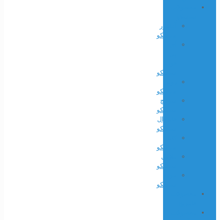
محصولات
سیسکو
آداپتور
سیسکو
آی
پی
فون
سیسکو
روتر
سیسکو
سوئیچ
سیسکو
فایروال
سیسکو
کابل
سیسکو
ماژول
سیسکو
مودم
سیسکو
محصولات
فایبریج
محصولات