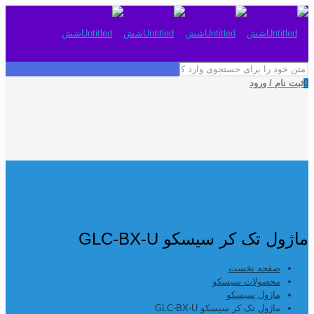
0
ثبت نام / ورود
ماژول تک کر سیسکو GLC-BX-U
صفحه نخست
محصولات سیسکو
ماژول سیسکو
ماژول تک کر سیسکو GLC-BX-U