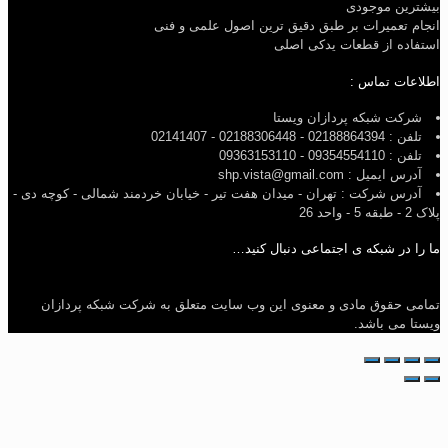
بیشترین موجودی
انجام تعمیرات بر طبق دقیق ترین اصول علمی و فنی
استفاده از قطعات یدکی اصلی
اطلاعات تماس :
شرکت شبکه پردازان ویستا
تلفن : 02188864394 - 02188306448 - 02141407
تلفن : 09354554110 - 09363153110
آدرس ایمیل : shp.vista@gmail.com
آدرس شرکت : تهران - میدان هفت تیر - خیابان خردمند شمالی - کوچه دی -
پلاک 2 - طبقه 5 - واحد 26
ما را در شبکه ی اجتماعی دنبال کنید…
تمامی حقوق مادی و معنوی این وب سایت متعلق به شرکت شبکه پردازان
ویستا می باشد.