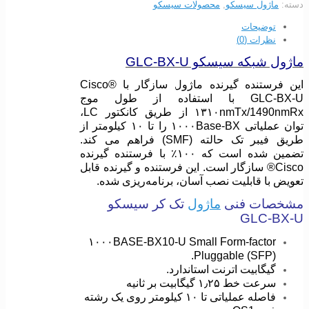
دسته:
ماژول سیسکو
,
محصولات سیسکو
توضیحات
نظرات (0)
ماژول شبکه سیسکو GLC-BX-U
این فرستنده گیرنده ماژول سازگار با Cisco®
GLC-BX-U با استفاده از طول موج
۱۳۱۰nmTx/1490nmRx از طریق کانکتور LC،
توان عملیاتی ۱۰۰۰Base-BX را تا ۱۰ کیلومتر از
طریق فیبر تک حالته (SMF) فراهم می کند.
تضمین شده است که ۱۰۰٪ با فرستنده گیرنده
Cisco® سازگار است. این فرستنده و گیرنده قابل
تعویض با قابلیت نصب آسان، برنامه‌ریزی شده.
مشخصات فنی
ماژول
تک کر سیسکو
GLC-BX-U
۱۰۰۰BASE-BX10-U Small Form-factor
Pluggable (SFP).
گیگابیت اترنت استاندارد.
سرعت خط ۱٫۲۵ گیگابیت بر ثانیه
فاصله عملیاتی تا ۱۰ کیلومتر روی یک رشته