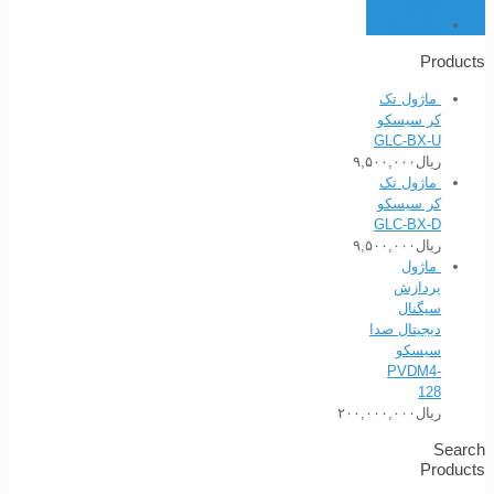
هوآوی
میکروتیک
Products
ماژول تک
کر سیسکو
GLC-BX-U
ریال
۹,۵۰۰,۰۰۰
ماژول تک
کر سیسکو
GLC-BX-D
ریال
۹,۵۰۰,۰۰۰
ماژول
پردازش
سیگنال
دیجیتال صدا
سیسکو
PVDM4-
128
ریال
۲۰۰,۰۰۰,۰۰۰
Search
Products