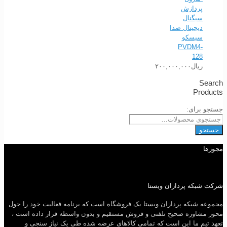
پردازش
سیگنال
دیجیتال صدا
سیسکو
PVDM4-
128
ریال
۲۰۰,۰۰۰,۰۰۰
Search
Products
جستجو برای:
جستجو
مجوزها
شرکت شبکه پردازان ویستا
مجموعه شبکه پردازان ویستا یک فروشگاه است که برنامه فعالیت خود را حول
محور مشاوره صحیح تلفنی و فروش مستقیم و بدون واسطه قرار داده است ،
تعهد تیم ما این است که تمامی کالاهای عرضه شده طی یک نیاز سنجی و