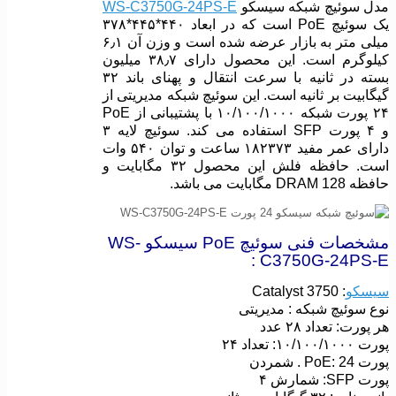
مدل سوئیچ شبکه سیسکو
WS-C3750G-24PS-E
یک سوئیچ PoE است که در ابعاد ۴۴۰*۴۴۵*۳۷۸
میلی متر به بازار عرضه شده است و وزن آن ۶٫۱
کیلوگرم است. این محصول دارای ۳۸٫۷ میلیون
بسته در ثانیه با سرعت انتقال و پهنای باند ۳۲
گیگابیت بر ثانیه است. این سوئیچ شبکه مدیریتی از
۲۴ پورت شبکه ۱۰/۱۰۰/۱۰۰۰ با پشتیبانی از PoE
و ۴ پورت SFP استفاده می کند. سوئیچ لایه ۳
دارای عمر مفید ۱۸۲۳۷۳ ساعت و توان ۵۴۰ وات
است. حافظه فلش این محصول ۳۲ مگابایت و
حافظه DRAM 128 مگابایت می باشد.
مشخصات فنی سوئیچ PoE سیسکو WS-
C3750G-24PS-E :
سیسکو
: Catalyst 3750
نوع سوئیچ شبکه : مدیریتی
هر پورت: تعداد ۲۸ عدد
پورت ۱۰/۱۰۰/۱۰۰۰: تعداد ۲۴
پورت PoE: 24 . شمردن
پورت SFP: شمارش ۴