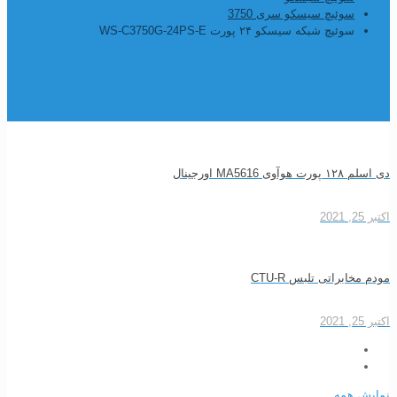
سوئیچ سیسکو سری 3750
سوئیچ شبکه سیسکو ۲۴ پورت WS-C3750G-24PS-E
دی اسلم ۱۲۸ پورت هوآوی MA5616 اورجینال
اکتبر 25, 2021
مودم مخابراتی تلبس CTU-R
اکتبر 25, 2021
نمایش همه