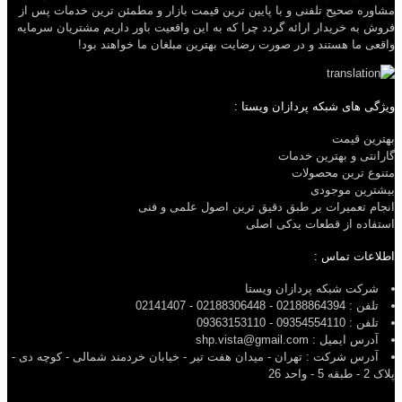
مشاوره صحیح تلفنی و با پایین ترین قیمت بازار و مطمئن ترین خدمات پس از
فروش به خریدار ارائه گردد چرا که به این واقعیت باور داریم مشتریان سرمایه
واقعی ما هستند و در صورت رضایت بهترین مبلغان ما خواهند بود!
ویژگی های شبکه پردازان ویستا :
بهترین قیمت
گارانتی و بهترین خدمات
متنوع ترین محصولات
بیشترین موجودی
انجام تعمیرات بر طبق دقیق ترین اصول علمی و فنی
استفاده از قطعات یدکی اصلی
اطلاعات تماس :
شرکت شبکه پردازان ویستا
تلفن : 02188864394 - 02188306448 - 02141407
تلفن : 09354554110 - 09363153110
آدرس ایمیل : shp.vista@gmail.com
آدرس شرکت : تهران - میدان هفت تیر - خیابان خردمند شمالی - کوچه دی -
پلاک 2 - طبقه 5 - واحد 26