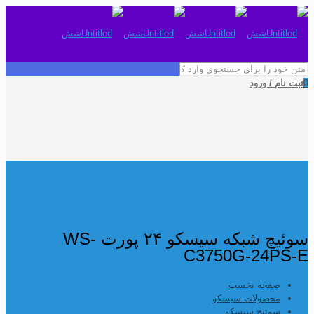
0
ثبت نام / ورود
سوئیچ شبکه سیسکو ۲۴ پورت WS-
C3750G-24PS-E
صفحه نخست
محصولات سیسکو
سوئیچ سیسکو