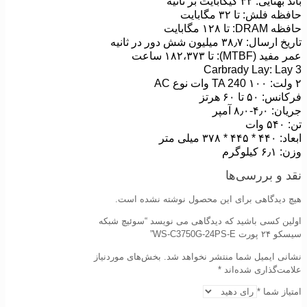
باند بهنایی: ۳۲ گیگابایت بر ثانیه
حافظه فلش: تا ۳۲ مگابایت
حافظه DRAM: تا ۱۲۸ مگابایت
تاریخ ارسال: ۳۸٫۷ میلیون شش دور در ثانیه
عمر مفید (MTBF): تا ۱۸۲،۳۷۳ ساعت
Carbrady Lay: Lay 3
۲ ولت: ۱۰۰ TA 240 وات نوع AC
فرکانس: ۵۰ تا ۶۰ هرتز
جریان: ۴٫۰-۸٫۰ آمپر
تن: ۵۴۰ وات
ابعاد: ۴۴۰ * ۴۴۵ * ۳۷۸ میلی متر
وزن: ۶٫۱ کیلوگرم
نقد و بررسی‌ها
هیچ دیدگاهی برای این محصول نوشته نشده است.
اولین کسی باشید که دیدگاهی می نویسد “سوئیچ شبکه
سیسکو ۲۴ پورت WS-C3750G-24PS-E”
نشانی ایمیل شما منتشر نخواهد شد.
بخش‌های موردنیاز
علامت‌گذاری شده‌اند
*
امتیاز شما
*