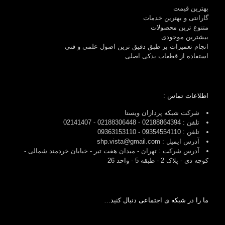
بهترین قیمت
گارانتی و بهترین خدمات
متنوع ترین محصولات
بیشترین موجودی
انجام تعمیرات بر طبق دقیق ترین اصول علمی و فنی
استفاده از قطعات یدکی اصلی
اطلاعات تماس :
شرکت شبکه پردازان ویستا
تلفن : 02188864394 - 02188306448 - 02141407
تلفن : 09354554110 - 09363153110
آدرس ایمیل : shp.vista@gmail.com
آدرس شرکت : تهران - میدان هفت تیر - خیابان خردمند شمالی -
کوچه دی - پلاک 2 - طبقه 5 - واحد 26
ما را در شبکه ی اجتماعی دنبال کنید…