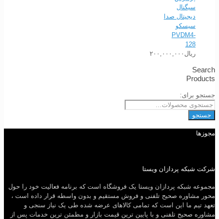
سیگنال
دیجیتال صدا
سیسکو
PVDM4-
128
ریال
۲۰۰,۰۰۰,۰۰۰
Search
Products
جستجو برای:
جستجو
مجوزها
شرکت شبکه پردازان ویستا
مجموعه شبکه پردازان ویستا یک فروشگاه است که برنامه فعالیت خود را حول
محور مشاوره صحیح تلفنی و فروش مستقیم و بدون واسطه قرار داده است ،
تعهد تیم ما این است که تمامی کالاهای عرضه شده طی یک نیاز سنجی و
مشاوره صحیح تلفنی و با پایین ترین قیمت بازار و مطمئن ترین خدمات پس از