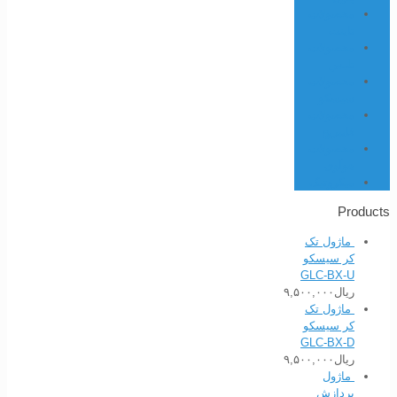
محصولات
تاینت
محصولات
تلبس
محصولات
سیسکو
محصولات
فایبریج
محصولات
هوآوی
میکروتیک
Products
ماژول تک
کر سیسکو
GLC-BX-U
ریال
۹,۵۰۰,۰۰۰
ماژول تک
کر سیسکو
GLC-BX-D
ریال
۹,۵۰۰,۰۰۰
ماژول
پردازش