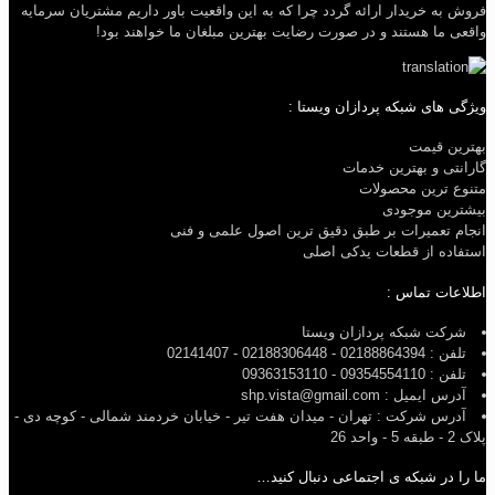
فروش به خریدار ارائه گردد چرا که به این واقعیت باور داریم مشتریان سرمایه
واقعی ما هستند و در صورت رضایت بهترین مبلغان ما خواهند بود!
ویژگی های شبکه پردازان ویستا :
بهترین قیمت
گارانتی و بهترین خدمات
متنوع ترین محصولات
بیشترین موجودی
انجام تعمیرات بر طبق دقیق ترین اصول علمی و فنی
استفاده از قطعات یدکی اصلی
اطلاعات تماس :
شرکت شبکه پردازان ویستا
تلفن : 02188864394 - 02188306448 - 02141407
تلفن : 09354554110 - 09363153110
آدرس ایمیل : shp.vista@gmail.com
آدرس شرکت : تهران - میدان هفت تیر - خیابان خردمند شمالی - کوچه دی -
پلاک 2 - طبقه 5 - واحد 26
ما را در شبکه ی اجتماعی دنبال کنید…