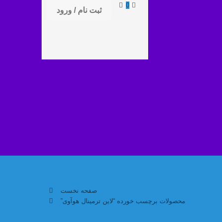
0
ثبت نام / ورود
صفحه نخست
محصولات برچسب خورده “لاین ترمینال هوآوی”