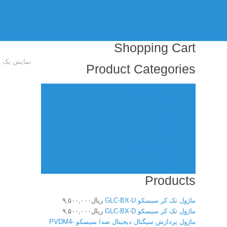
Shopping Cart
نمایش یک ن
Product Categories
دسته بندی نشده
محصولات پتون
محصولات تاینت
محصولات تلبس
محصولات سیسکو
محصولات فایبریج
محصولات هوآوی
میکروتیک
Products
ماژول تک کر سیسکو GLC-BX-U
ریال
۹,۵۰۰,۰۰۰
ماژول تک کر سیسکو GLC-BX-D
ریال
۹,۵۰۰,۰۰۰
ماژول پردازش سیگنال دیجیتال صدا سیسکو PVDM4-