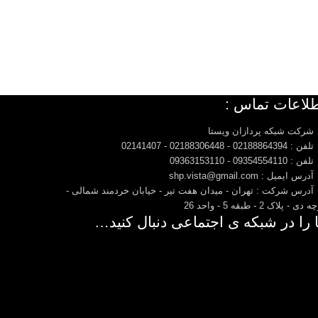
لاعات تماس :
شرکت شبکه پردازان ویستا
تلفن : 02188864394 - 02188306448 - 02141407
تلفن : 09354554110 - 09363153110
آدرس ایمیل : shp.vista@gmail.com
آدرس شرکت : تهران - میدان هفت تیر - خیابان خردمند شمالی -
دی - پلاک 2 - طبقه 5 - واحد 26
 را در شبکه ی اجتماعی دنبال کنید…