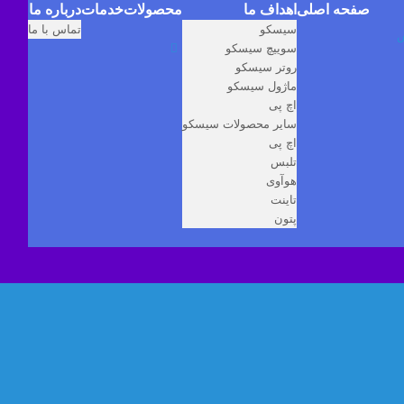
صفحه اصلی
اهداف ما
محصولات
خدمات
درباره ما
سیسکو
تماس با ما
سوییچ سیسکو
روتر سیسکو
ماژول سیسکو
اچ پی
سایر محصولات سیسکو
اچ پی
تلبس
هوآوی
تاینت
پتون