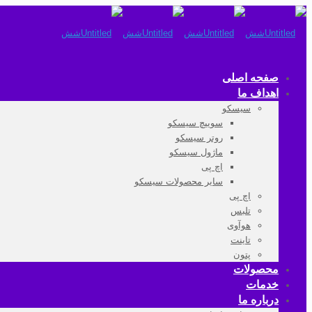
صفحه اصلی
اهداف ما
سیسکو
سوییچ سیسکو
روتر سیسکو
ماژول سیسکو
اچ پی
سایر محصولات سیسکو
اچ پی
تلبس
هوآوی
تاینت
پتون
محصولات
خدمات
درباره ما